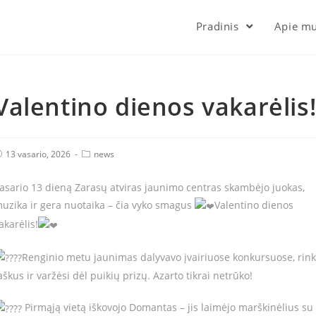
Pradinis
Apie m
Valentino dienos vakarėlis
ost
Post
13 vasario, 2026
news
ublished:
Category:
asario 13 dieną Zarasų atviras jaunimo centras skambėjo juokas,
uzika ir gera nuotaika – čia vyko smagus
Valentino dienos
akarėlis!
Renginio metu jaunimas dalyvavo įvairiuose konkursuose, rin
aškus ir varžėsi dėl puikių prizų. Azarto tikrai netrūko!
Pirmąją vietą iškovojo Domantas – jis laimėjo marškinėlius su