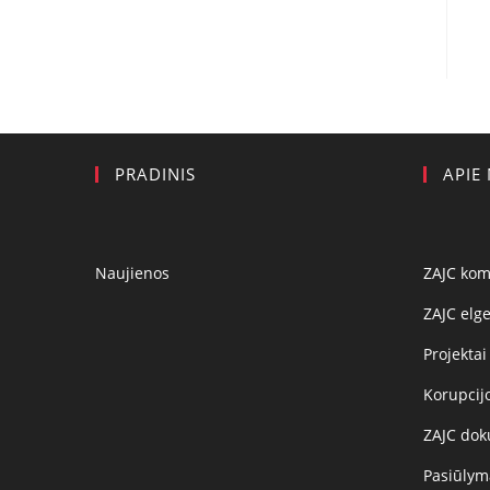
PRADINIS
APIE
Naujienos
ZAJC ko
ZAJC elge
Projektai
Korupcij
ZAJC dok
Pasiūlyma