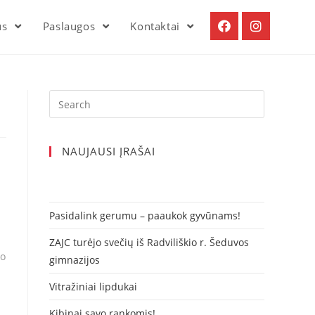
us
Paslaugos
Kontaktai
!
Search
for:
NAUJAUSI ĮRAŠAI
Pasidalink gerumu – paaukok gyvūnams!
ZAJC turėjo svečių iš Radviliškio r. Šeduvos
ko
gimnazijos
Vitražiniai lipdukai
Kibinai savo rankomis!