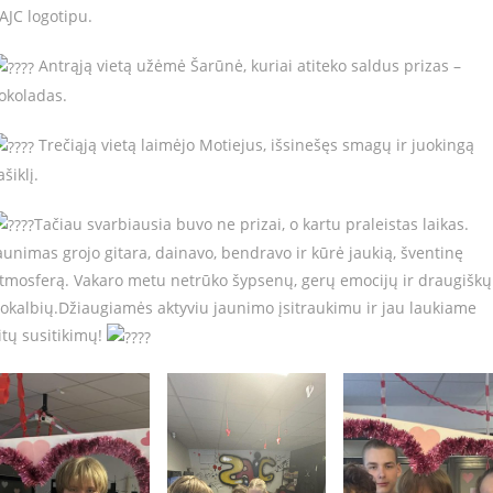
AJC logotipu.
Antrąją vietą užėmė Šarūnė, kuriai atiteko saldus prizas –
okoladas.
Trečiąją vietą laimėjo Motiejus, išsinešęs smagų ir juokingą
ašiklį.
Tačiau svarbiausia buvo ne prizai, o kartu praleistas laikas.
aunimas grojo gitara, dainavo, bendravo ir kūrė jaukią, šventinę
tmosferą. Vakaro metu netrūko šypsenų, gerų emocijų ir draugiškų
okalbių.Džiaugiamės aktyviu jaunimo įsitraukimu ir jau laukiame
itų susitikimų!