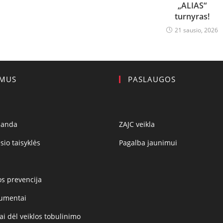
„ALIAS“
turnyras!
21 sausio, 2026
 MUS
PASLAUGOS
manda
ZAJC veikla
sio taisyklės
Pagalba jaunimui
os prevencija
umentai
i dėl veiklos tobulinimo