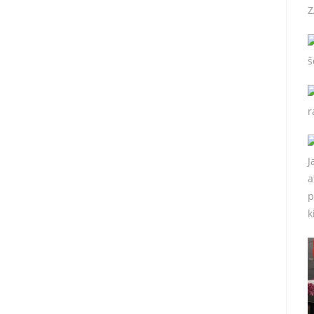
Z
š
r
J
a
p
k