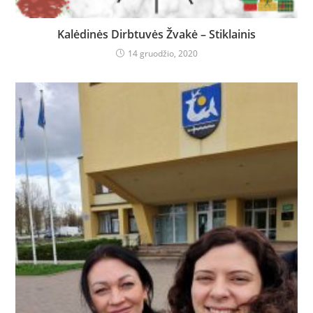
Kalėdinės Dirbtuvės Žvakė – Stiklainis
14 gruodžio, 2020