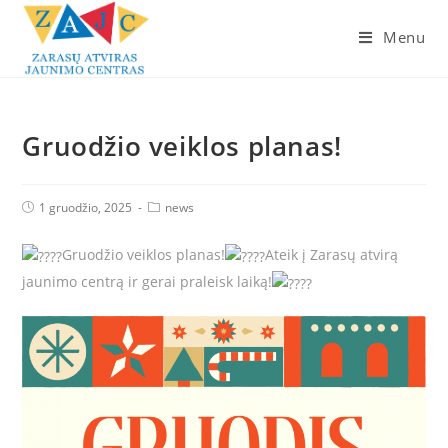
Skip
to
Menu
content
Gruodžio veiklos planas!
Post
Post
1 gruodžio, 2025
news
published:
Category:
Gruodžio veiklos planas!
Ateik į Zarasų atvirą
jaunimo centrą ir gerai praleisk laiką!